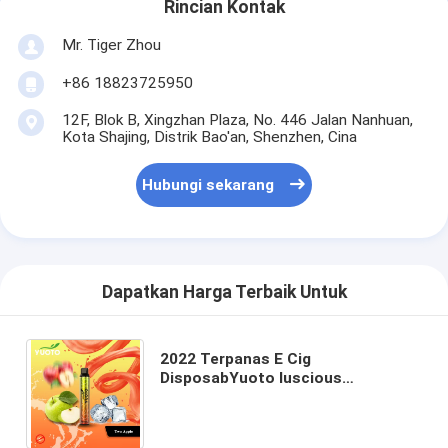
Rincian Kontak
Mr. Tiger Zhou
+86 18823725950
12F, Blok B, Xingzhan Plaza, No. 446 Jalan Nanhuan,
Kota Shajing, Distrik Bao'an, Shenzhen, Cina
Hubungi sekarang
Dapatkan Harga Terbaik Untuk
2022 Terpanas E Cig
DisposabYuoto luscious
3000puffs 1350mah 8ml eliquid
yuoto vape sekali pakai yuotovape
vape pod