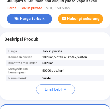
3000puffs 1350mah 8ml eliquid yuoto vape sekali
pakai yuotovape vape pod
Harga：Talk in private
MOQ：50 buah
Harga terbaik
Hubungi sekarang
Deskripsi Produk
Harga
Talk in private
Kemasan rincian
10 buah/kotak 40 kotak/karton
Kuantitas min Order
50 buah
Menyediakan
50000 pcs/hari
kemampuan
Nama merek
Yuoto
Lihat Lebih