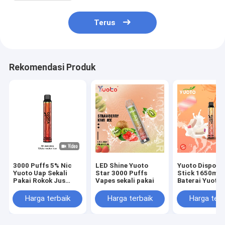
Terus
Rekomendasi Produk
3000 Puffs 5% Nic
LED Shine Yuoto
Yuoto Disposa
Yuoto Uap Sekali
Star 3000 Puffs
Stick 1650ma
Pakai Rokok Jus
Vapes sekali pakai
Baterai Yuoto
Lembut Rasa
Luscious 3500
Semangka
E-Juice 8.0ML
Harga terbaik
Harga terbaik
Harga terb