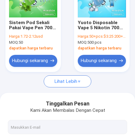
Tentang kita
Hubungi kami
Sistem Pod Sekali
Yuoto Disposable
Pakai Vape Pen 700
Vape 5 Nikotin 700
Berita
Puff SS304 Logo
Puff Tidak ada
Harga:
1.72-2.12usd
Harga:
50+pcs:$3.25 200+pcs:$3.15 1000+pcs:$3.05 10000+pcs:$2.95 50000+pcs:$2.85
Disesuaikan
tombol merokok
MOQ:
50
MOQ:
500 pcs
otomatis
dapatkan harga terbaru
dapatkan harga terbaru
Vape Sekali Pakai YUOTO
Hubungi sekarang
Hubungi sekarang
2500 Puff Vape Sekali Pakai
Lihat Lebih
3000 Puff Vape Sekali Pakai
5000 Puff Vape Sekali Pakai
Tinggalkan Pesan
Kami Akan Membalas Dengan Cepat
4000 Puff Vape Sekali Pakai
3500 Puff Vape Sekali Pakai