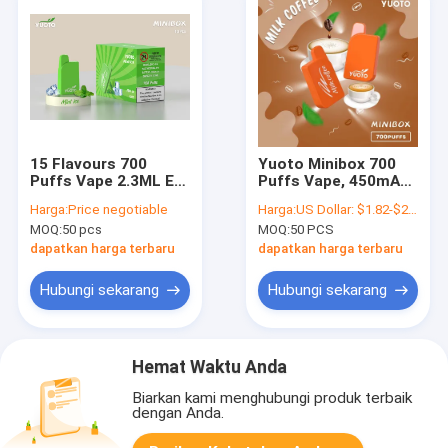
15 Flavours 700
Yuoto Minibox 700
Puffs Vape 2.3ML E
Puffs Vape, 450mAh
Kapasitas Jus EMC
5 Nicotine Vape 24g
Harga:
Price negotiable
Harga:
US Dollar: $1.82-$2.12(1PCS)
ROHS Sertifikat
ringan
MOQ:
50 pcs
MOQ:
50 PCS
dapatkan harga terbaru
dapatkan harga terbaru
Hubungi sekarang
Hubungi sekarang
Hemat Waktu Anda
Biarkan kami menghubungi produk terbaik
dengan Anda.