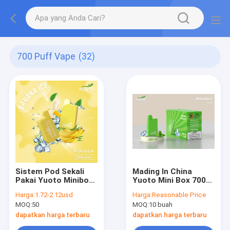
700 Puff Vape
(32)
Sistem Pod Sekali
Mading In China
Pakai Yuoto Minibox
Yuoto Mini Box 700
700 Puff Cartridge
Puffs 15 Flavors 2.3
Harga:
1.72-2.12usd
Harga:
Reasonable Price
yang Dapat Diganti
ML Juice Capacity
MOQ:
50
MOQ:
10 buah
You Deserve It
Maskking Brand
dapatkan harga terbaru
dapatkan harga terbaru
Mongo Ice