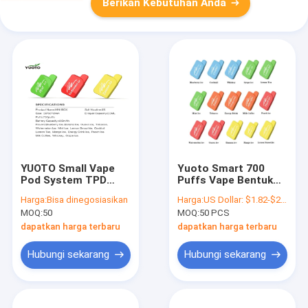
Berikan Kebutuhan Anda
YUOTO Small Vape
Yuoto Smart 700
Pod System TPD
Puffs Vape Bentuk
versi desain
Cantik Dengan Rasa
Harga:
Bisa dinegosiasikan
Harga:
US Dollar: $1.82-$2.12(1PCS)
berbentuk guci
Yang Enak Vape
MOQ:
50
MOQ:
50 PCS
Sekali Pakai
dapatkan harga terbaru
dapatkan harga terbaru
Hubungi sekarang
Hubungi sekarang