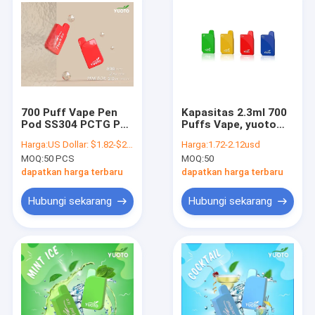
700 Puff Vape Pen
Kapasitas 2.3ml 700
Pod SS304 PCTG PC
Puffs Vape, yuoto
dengan 15 rasa
minibox Disposable
Harga:
US Dollar: $1.82-$2.12(1PCS)
Harga:
1.72-2.12usd
campuran
Vaped STICK
MOQ:
50 PCS
MOQ:
50
dapatkan harga terbaru
dapatkan harga terbaru
Hubungi sekarang
Hubungi sekarang
Rumah
Produk
Tampilan VR