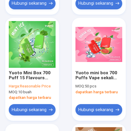
Hubungi sekarang
Hubungi sekarang
Yuoto Mini Box 700
Yuoto mini box 700
Puff 15 Flavours
Puffs Vape sekali
Kapasitas Jus 2,3 ML
pakai 15 Rasa 22g
Harga:
Reasonable Price
MOQ:
50 pcs
Anda Layak
ringan
MOQ:
10 buah
dapatkan harga terbaru
Mendapatkannya
Mint Ice Maskking
dapatkan harga terbaru
Merk Mongo Ice
Hubungi sekarang
Hubungi sekarang