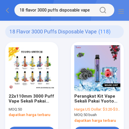
18 Flavor 3000 Puffs Disposable Vape
(118)
22x110mm 3000 Puff
Perangkat Kit Vape
Vape Sekali Pakai
Sekali Pakai Yuoto
dengan 18 Rasa Buah
Luscious 3000 Puffs
MOQ:
50
Harga:
US Dollar: $3.20-$3.60(1PCS)
Campuran
8ML E Liquid
dapatkan harga terbaru
MOQ:
50 buah
dapatkan harga terbaru