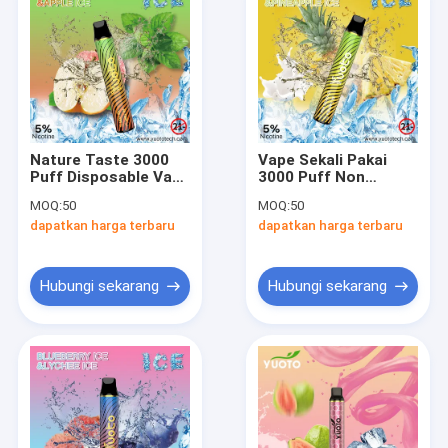
Nature Taste 3000
Vape Sekali Pakai
Puff Disposable Vape
3000 Puff Non
1650mAh Built In
Mekanik Dengan
MOQ:
50
MOQ:
50
Baterai Pod
Baterai Pod 1650mAh
dapatkan harga terbaru
dapatkan harga terbaru
Hubungi sekarang
Hubungi sekarang
Rumah
Produk
Tampilan VR