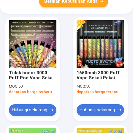
Berikan Kebutuhan Anda
Tidak bocor 3000
1650mah 3000 Puff
Puff Pod Vape Sekali
Vape Sekali Pakai
Pakai Dengan Baterai
MOQ:
50
MOQ:
50
Besar 1650mAh
dapatkan harga terbaru
dapatkan harga terbaru
Hubungi sekarang
Hubungi sekarang