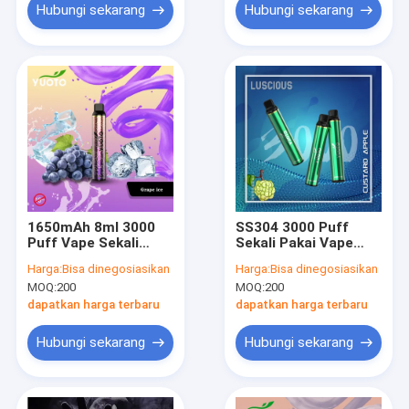
Hubungi sekarang
Hubungi sekarang
1650mAh 8ml 3000
SS304 3000 Puff
Puff Vape Sekali
Sekali Pakai Vape
Pakai, Yuoto
Luscious Puff Pen E
Harga:
Bisa dinegosiasikan
Harga:
Bisa dinegosiasikan
Luscious Disposable
rokok Perangkat Pod
MOQ:
200
MOQ:
200
Vape Pen
E Juice
dapatkan harga terbaru
dapatkan harga terbaru
Hubungi sekarang
Hubungi sekarang