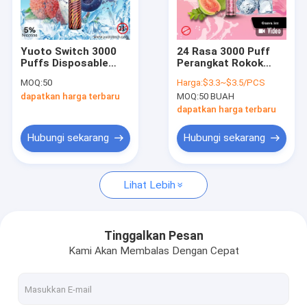
Tentang kita
Hubungi kami
Yuoto Switch 3000
24 Rasa 3000 Puff
Puffs Disposable
Perangkat Rokok
Berita
Vape mudah dibawa
Elektrik Sekali Pakai
MOQ:
50
Harga:
$3.3~$3.5/PCS
ringan 57g
Yuoto Luscious
dapatkan harga terbaru
MOQ:
50 BUAH
dapatkan harga terbaru
Vape Sekali Pakai YUOTO
Hubungi sekarang
Hubungi sekarang
2500 Puff Vape Sekali Pakai
Lihat Lebih
3000 Puff Vape Sekali Pakai
5000 Puff Vape Sekali Pakai
Tinggalkan Pesan
Kami Akan Membalas Dengan Cepat
4000 Puff Vape Sekali Pakai
3500 Puff Vape Sekali Pakai