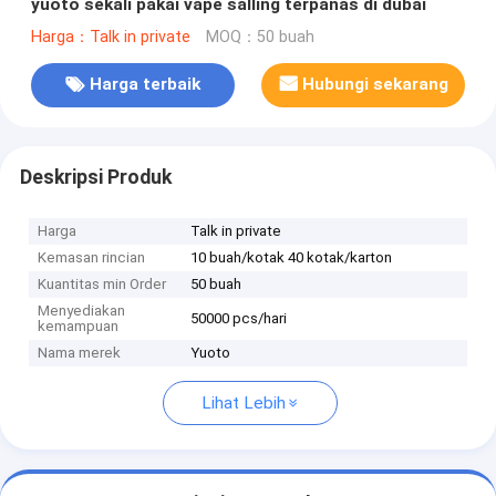
yuoto sekali pakai vape salling terpanas di dubai
Harga：Talk in private
MOQ：50 buah
Harga terbaik
Hubungi sekarang
Deskripsi Produk
Harga
Talk in private
Kemasan rincian
10 buah/kotak 40 kotak/karton
Kuantitas min Order
50 buah
Menyediakan
50000 pcs/hari
kemampuan
Nama merek
Yuoto
Lihat Lebih