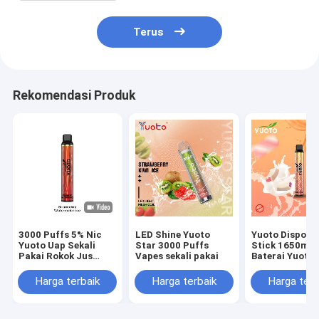
Terus
Rekomendasi Produk
3000 Puffs 5% Nic
LED Shine Yuoto
Yuoto Disposa
Yuoto Uap Sekali
Star 3000 Puffs
Stick 1650ma
Pakai Rokok Jus
Vapes sekali pakai
Baterai Yuoto
Lembut Rasa
Luscious 3500
Semangka
E-Juice 8.0ML
Harga terbaik
Harga terbaik
Harga terb