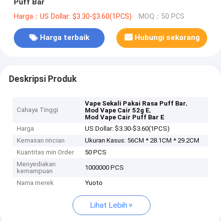
Puff Bar
Harga：US Dollar: $3.30-$3.60(1PCS)
MOQ：50 PCS
Harga terbaik
Hubungi sekarang
Deskripsi Produk
,
Vape Sekali Pakai Rasa Puff Bar
Cahaya Tinggi
,
Mod Vape Cair 52g E
Mod Vape Cair Puff Bar E
Harga
US Dollar: $3.30-$3.60(1PCS)
Kemasan rincian
Ukuran Kasus: 56CM * 28.1CM * 29.2CM
Kuantitas min Order
50 PCS
Menyediakan
1000000 PCS
kemampuan
Nama merek
Yuoto
Lihat Lebih