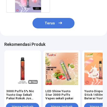
Puff Bar
Terus
Rekomendasi Produk
3000 Puffs 5% Nic
LED Shine Yuoto
Yuoto Disposa
Yuoto Uap Sekali
Star 3000 Puffs
Stick 1650ma
Pakai Rokok Jus
Vapes sekali pakai
Baterai Yuoto
Lembut Rasa
Luscious 3500
Semangka
E-Juice 8.0ML
Harga terbaik
Harga terbaik
Harga terb