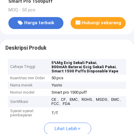
Smart Pro 1500puff
MOQ：50 pcs
Harga terbaik
Hubungi sekarang
Deskripsi Produk
,
5%Mg Ecig Sekali Pakai
Cahaya Tinggi
,
800mAh Baterai Ecig Sekali Pakai
Smart 1500 Puffs Disposable Vape
Kuantitas min Order
50 pcs
Nama merek
Yuoto
Nomor model
Smart pro 1500 puff
CE 、CF、EMC、ROHS、MSDS、EMC、
Sertifikasi
FCC、FDA
Syarat-syarat
T/T
pembayaran
Lihat Lebih