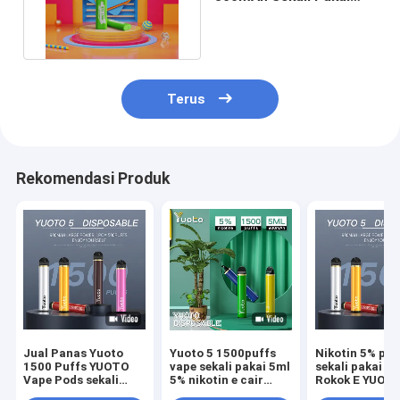
Yuoto Smart Pro
1500puff
Terus
Rekomendasi Produk
Jual Panas Yuoto
Yuoto 5 1500puffs
Nikotin 5% pen
1500 Puffs YUOTO
vape sekali pakai 5ml
sekali pakai Gr
Vape Pods sekali
5% nikotin e cair
Rokok E YUOT
pakai asli
900mah
puff 6ml Penj