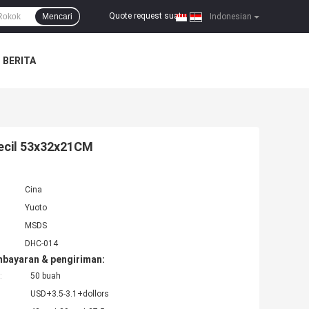
Quote request suatu
Mencari
|
Indonesian
BERITA
Kecil 53x32x21CM
Cina
Yuoto
MSDS
DHC-014
mbayaran & pengiriman:
:
50 buah
USD+3.5-3.1+dollors