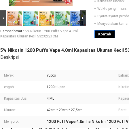
Kemasan rincian:
Waktu pengiriman:
Syarat-syarat pemb
Menyediakan kema
Gambar besar :
5% Nikotin 1200 Puffs Vape 4.0ml
Kontak
Kapasitas Ukuran Kecil 53x32x21CM
5% Nikotin 1200 Puffs Vape 4.0ml Kapasitas Ukuran Kecil
Deskripsi
Merek:
Yuoto
bahan:
engah:
1200 tiupan
Nikotin
Kapasitas Jus:
4 ML
Kapasi
Ukuran:
42cm * 29cm * 27,5cm
Berat:
1200 Puff Vape 4.0ml
5 Nikotin 1200 Puff 
Menyoroti:
,