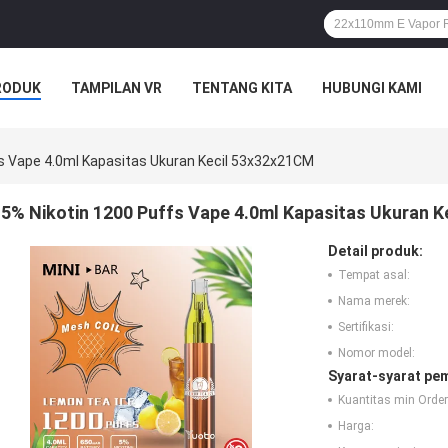
RODUK
TAMPILAN VR
TENTANG KITA
HUBUNGI KAMI
fs Vape 4.0ml Kapasitas Ukuran Kecil 53x32x21CM
5% Nikotin 1200 Puffs Vape 4.0ml Kapasitas Ukuran 
Detail produk:
Tempat asal:
Nama merek:
Sertifikasi:
Nomor model:
Syarat-syarat pe
Kuantitas min Order
Harga: