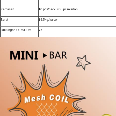
Kemasan
10 pcs/pack, 400 pcs/karton
Berat
16.5kg/karton
Dukungan OEM/ODM
Ya