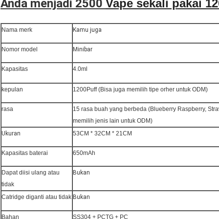
Anda menjadi 2500
Vape sekali pakai 
Nama merk
Kamu juga
Nomor model
Minibar
Kapasitas
4.0ml
kepulan
1200Puff (Bisa juga memilih tipe orher untuk ODM)
rasa
15 rasa buah yang berbeda (Blueberry Raspberry, Stra
memilih jenis lain untuk ODM)
Ukuran
53CM * 32CM * 21CM
Kapasitas baterai
650mAh
Dapat diisi ulang atau
Bukan
tidak
Catridge diganti atau tidak
Bukan
Bahan
SS304 + PCTG + PC