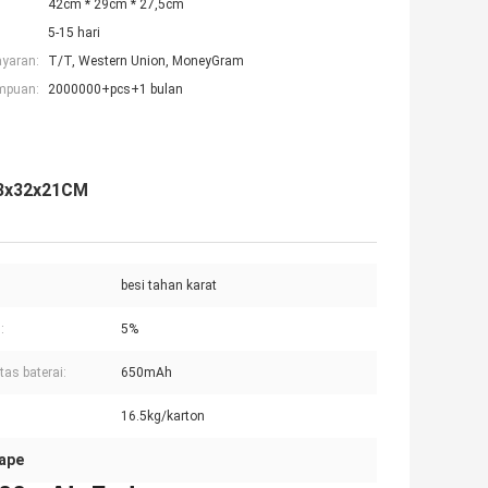
42cm * 29cm * 27,5cm
5-15 hari
ayaran:
T/T, Western Union, MoneyGram
mpuan:
2000000+pcs+1 bulan
 53x32x21CM
besi tahan karat
:
5%
tas baterai:
650mAh
16.5kg/karton
Vape