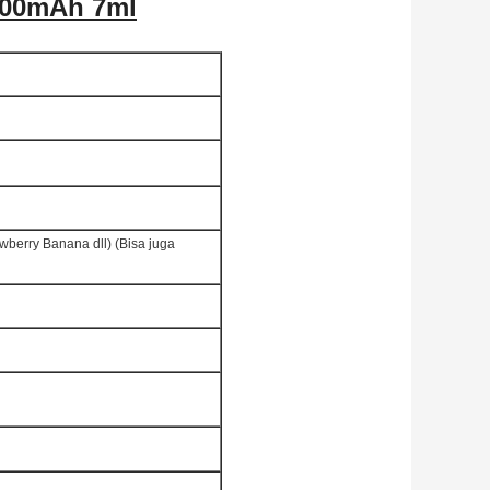
1200mAh 7ml
wberry Banana dll) (Bisa juga