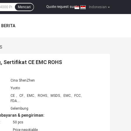
Quote request suatu
Mencari
|
Indonesian
BERITA
HS
g, Sertifikat CE EMC ROHS
Cina ShenZhen
Yuoto
CE 、CF、EMC、ROHS、MSDS、EMC、FCC、
FDA...
Gelembung
mbayaran & pengiriman:
:
50 pcs
Price negotiable