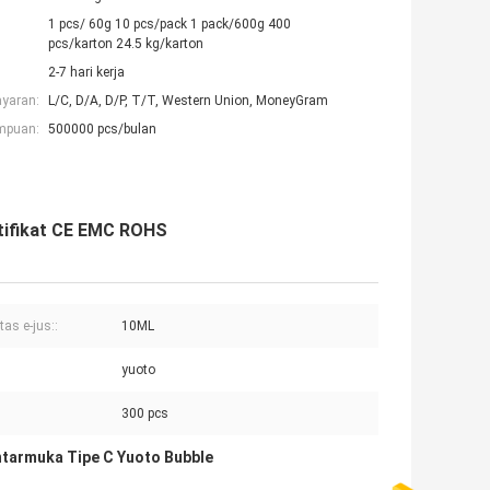
1 pcs/ 60g 10 pcs/pack 1 pack/600g 400
pcs/karton 24.5 kg/karton
2-7 hari kerja
ayaran:
L/C, D/A, D/P, T/T, Western Union, MoneyGram
mpuan:
500000 pcs/bulan
rtifikat CE EMC ROHS
tas e-jus::
10ML
yuoto
:
300 pcs
tarmuka Tipe C Yuoto Bubble