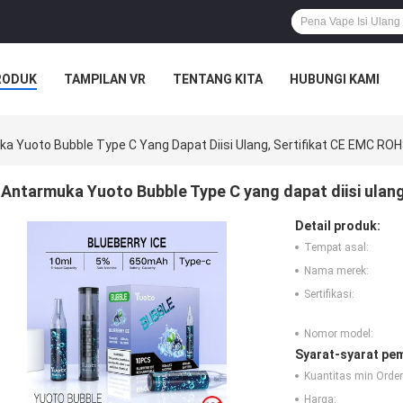
RODUK
TAMPILAN VR
TENTANG KITA
HUBUNGI KAMI
a Yuoto Bubble Type C Yang Dapat Diisi Ulang, Sertifikat CE EMC RO
Antarmuka Yuoto Bubble Type C yang dapat diisi ulan
Detail produk:
Tempat asal:
Nama merek:
Sertifikasi:
Nomor model:
Syarat-syarat pe
Kuantitas min Order
Harga: