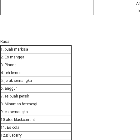
An
Rasa:
1. buah markisa
2. Es mangga
3. Pisang
4. teh lemon
5. jeruk semangka
6. anggur
7. es buah persik
8. Minuman berenergi
9. es semangka
10.aloe blackcurrant
11. Es cola
12.Blueberry