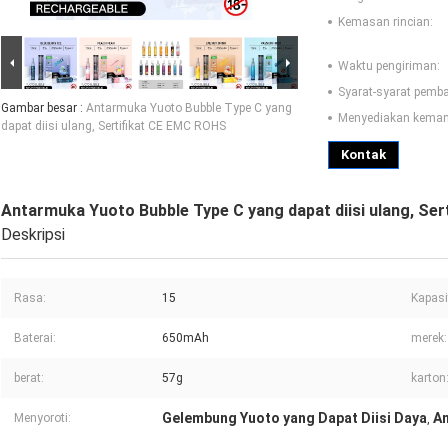
Kemasan rincian:
Waktu pengiriman:
Syarat-syarat pemb
Gambar besar :
Antarmuka Yuoto Bubble Type C yang
Menyediakan kema
dapat diisi ulang, Sertifikat CE EMC ROHS
Kontak
Antarmuka Yuoto Bubble Type C yang dapat diisi ulang, Se
Deskripsi
Rasa:
15
Kapasi
Baterai:
650mAh
merek:
berat:
57g
karton
Gelembung Yuoto yang Dapat Diisi Daya
An
Menyoroti:
,