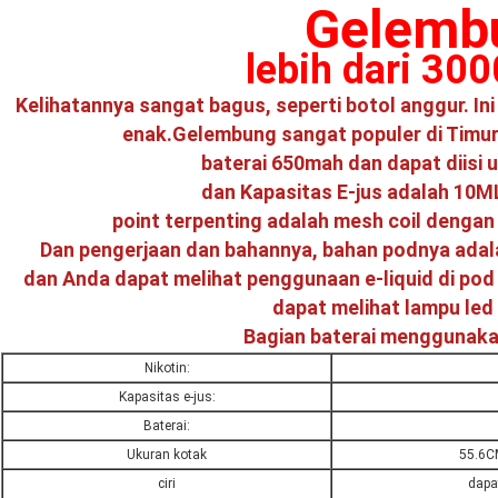
Gelemb
lebih dari 300
Kelihatannya sangat bagus, seperti botol anggur. Ini
enak.
Gelembung sangat populer di Timur
baterai 650mah dan dapat diisi 
dan Kapasitas E-jus adalah 10M
point terpenting adalah mesh coil dengan o
Dan pengerjaan dan bahannya, bahan podnya adala
dan Anda dapat melihat penggunaan e-liquid di po
dapat melihat lampu led
Bagian baterai menggunakan
Nikotin:
Kapasitas e-jus:
Baterai:
Ukuran kotak
55.6C
ciri
dapa