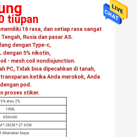
ung
0 tiupan
 memiliki 16 rasa, dan setiap rasa sangat
 Tengah, Rusia dan pasar AS.
ulang dengan Type-c,
L dengan 5% nikotin,
il - mesh coil nondisjunction.
h PC, Tidak bisa dipecahkan di tanah,
d transparan.ketika Anda merokok, Anda
 dengan pod.
 proses stiker.
5% atau 2%
10ML
650mAh
M * 28CM * 27.6CM
t dikenakan biaya