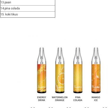
13.paan
14.pina colada
15. koki tikus