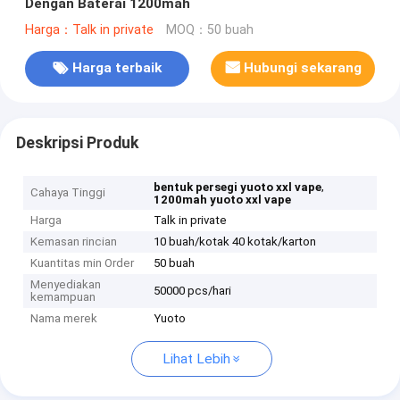
Dengan Baterai 1200mah
Harga：Talk in private
MOQ：50 buah
Harga terbaik
Hubungi sekarang
Deskripsi Produk
,
bentuk persegi yuoto xxl vape
Cahaya Tinggi
1200mah yuoto xxl vape
Harga
Talk in private
Kemasan rincian
10 buah/kotak 40 kotak/karton
Kuantitas min Order
50 buah
Menyediakan
50000 pcs/hari
kemampuan
Nama merek
Yuoto
Lihat Lebih