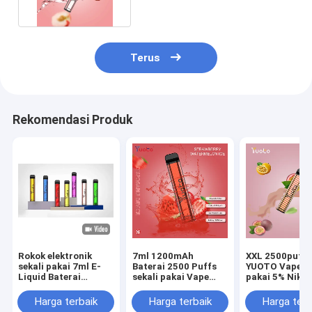
Terus
Rekomendasi Produk
Rokok elektronik
7ml 1200mAh
XXL 2500puffs
sekali pakai 7ml E-
Baterai 2500 Puffs
YUOTO Vape se
Liquid Baterai
sekali pakai Vape
pakai 5% Nikot
1200mAh
Yuoto
dengan Rasa 
Harga terbaik
Harga terbaik
Harga terb