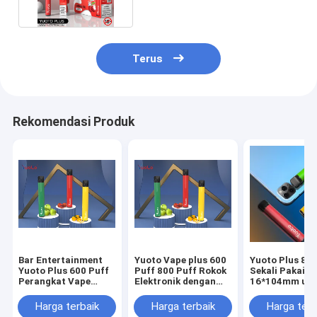
Terus
Rekomendasi Produk
Bar Entertainment
Yuoto Vape plus 600
Yuoto Plus 800
Yuoto Plus 600 Puff
Puff 800 Puff Rokok
Sekali Pakai
Perangkat Vape
Elektronik dengan
16*104mm unt
Sekali Pakai Cantik
tpd di Eropa
Hiburan Bar
Harga terbaik
Harga terbaik
Harga terb