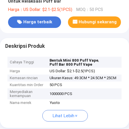
Untuk Relaksasi Puff Bar
Harga：US Dollar: $2.1-$2.5(1PCS)
MOQ：50 PCS
Harga terbaik
Hubungi sekarang
Deskripsi Produk
,
Bentuk Mini 800 Puff Vape
Cahaya Tinggi
Puff Bar 800 Puff Vape
Harga
US Dollar: $2.1-$2.5(1PCS)
Kemasan rincian
Ukuran Kasus: 49.3CM * 24.5CM * 25CM
Kuantitas min Order
50 PCS
Menyediakan
1000000 PCS
kemampuan
Nama merek
Yuoto
Lihat Lebih