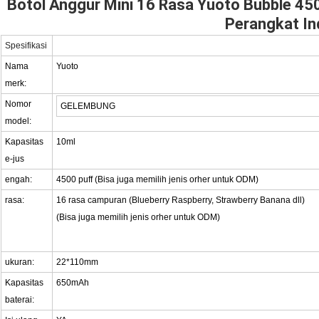
Botol Anggur Mini 16 Rasa Yuoto Bubble 450
Perangkat In
Spesifikasi
Nama
Yuoto
merk:
Nomor
GELEMBUNG
model:
Kapasitas
10ml
e-jus
engah:
4500 puff (Bisa juga memilih jenis orher untuk ODM)
rasa:
16 rasa campuran (Blueberry Raspberry, Strawberry Banana dll)
(Bisa juga memilih jenis orher untuk ODM)
ukuran:
22*110mm
Kapasitas
650mAh
baterai: