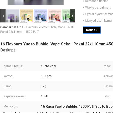
Kemasan rincian:
Waktu pengiriman:
Syarat-syarat pemb
Menyediakan kema
Gambar besar :
16 Flavours Yuoto Bubble, Vape Sekali
Kontak
Pakai 22x110mm 4500 Puff
16 Flavours Yuoto Bubble, Vape Sekali Pakai 22x110mm 45
Deskripsi
nama Produk:
Yuoto Vape
rasa:
karton:
300 pcs
Aplikas
Berat:
57g
Baterai
Kapasitas e-jus:
10ML
Fitur:
16 Rasa Yuoto Bubble
4500 Puff Yuoto Bub
Menyoroti:
,