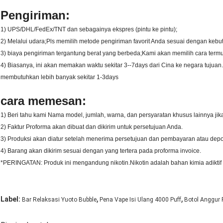
Pengiriman:
1) UPS/DHL/FedEx/TNT dan sebagainya ekspres (pintu ke pintu);
2) Melalui udara;Pls memilih metode pengiriman favorit Anda sesuai dengan kebut
3) biaya pengiriman tergantung berat yang berbeda;Kami akan memilih cara term
4) Biasanya, ini akan memakan waktu sekitar 3--7days dari Cina ke negara tujuan
membutuhkan lebih banyak sekitar 1-3days
cara memesan:
1) Beri tahu kami Nama model, jumlah, warna, dan persyaratan khusus lainnya jik
2) Faktur Proforma akan dibuat dan dikirim untuk persetujuan Anda.
3) Produksi akan diatur setelah menerima persetujuan dan pembayaran atau depo
4) Barang akan dikirim sesuai dengan yang tertera pada proforma invoice.
*PERINGATAN: Produk ini mengandung nikotin.Nikotin adalah bahan kimia adiktif
,
,
Label:
Bar Relaksasi Yuoto Bubble
Pena Vape Isi Ulang 4000 Puff
Botol Anggur 