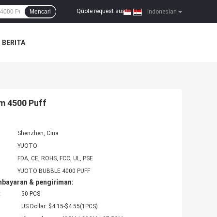
Quote request suatu
Mencari
|
Indonesian
BERITA
m 4500 Puff
Shenzhen, Cina
YUOTO
FDA, CE, ROHS, FCC, UL, PSE
YUOTO BUBBLE 4000 PUFF
mbayaran & pengiriman:
:
50 PCS
US Dollar: $4.15-$4.55(1PCS)