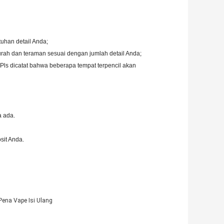
uhan detail Anda;
urah dan teraman sesuai dengan jumlah detail Anda;
.Pls dicatat bahwa beberapa tempat terpencil akan
a ada.
sit Anda.
Pena Vape Isi Ulang