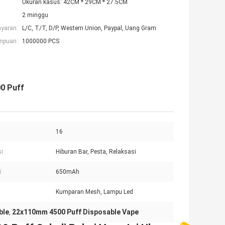
Ukuran kasus: 42CM * 29CM * 27.5CM
2 minggu
ayaran:
L/C, T/T, D/P, Western Union, Paypal, Uang Gram
mpuan:
1000000 PCS
00 Puff
16
i:
Hiburan Bar, Pesta, Relaksasi
:
650mAh
Kumparan Mesh, Lampu Led
ble
22x110mm 4500 Puff Disposable Vape
,