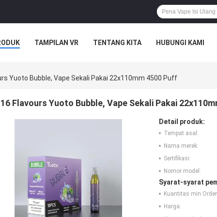
RODUK
TAMPILAN VR
TENTANG KITA
HUBUNGI KAMI
urs Yuoto Bubble, Vape Sekali Pakai 22x110mm 4500 Puff
16 Flavours Yuoto Bubble, Vape Sekali Pakai 22x110m
Detail produk:
Tempat asal:
Nama merek:
Sertifikasi:
Nomor model:
Syarat-syarat pe
Kuantitas min Order
Harga: