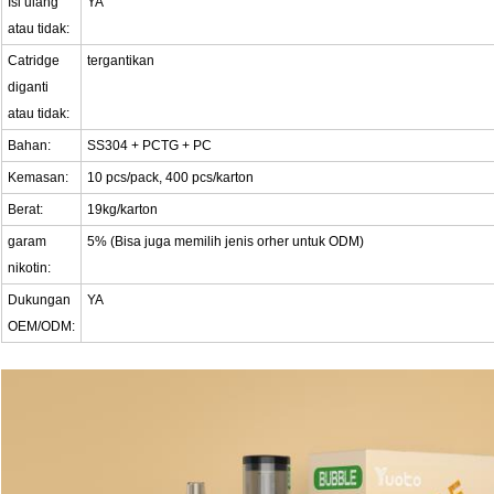
Isi ulang
YA
atau tidak:
Catridge
tergantikan
diganti
atau tidak:
Bahan:
SS304 + PCTG + PC
Kemasan:
10 pcs/pack, 400 pcs/karton
Berat:
19kg/karton
garam
5% (Bisa juga memilih jenis orher untuk ODM)
nikotin:
Dukungan
YA
OEM/ODM: